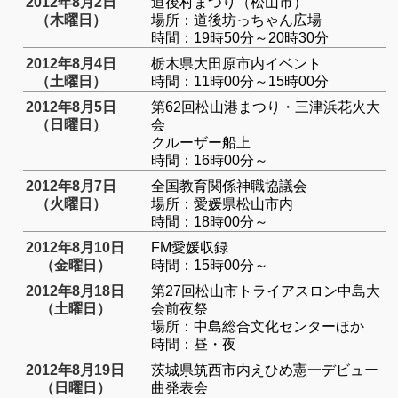
2012年8月2日
道後村まつり（松山市）
（木曜日）
場所：道後坊っちゃん広場
時間：19時50分～20時30分
2012年8月4日
栃木県大田原市内イベント
（土曜日）
時間：11時00分～15時00分
2012年8月5日
第62回松山港まつり・三津浜花火大
（日曜日）
会
クルーザー船上
時間：16時00分～
2012年8月7日
全国教育関係神職協議会
（火曜日）
場所：愛媛県松山市内
時間：18時00分～
2012年8月10日
FM愛媛収録
（金曜日）
時間：15時00分～
2012年8月18日
第27回松山市トライアスロン中島大
（土曜日）
会前夜祭
場所：中島総合文化センターほか
時間：昼・夜
2012年8月19日
茨城県筑西市内えひめ憲一デビュー
（日曜日）
曲発表会