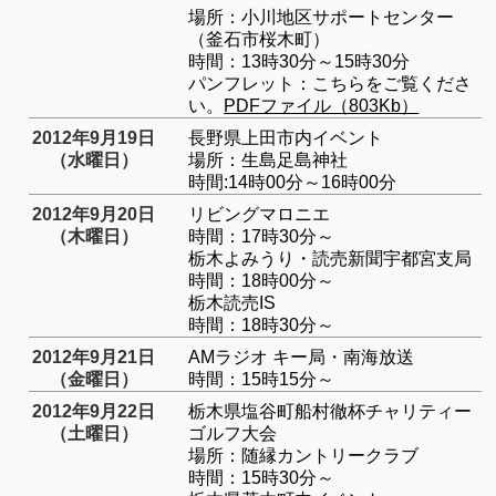
場所：小川地区サポートセンター
（釜石市桜木町）
時間：13時30分～15時30分
パンフレット：こちらをご覧くださ
い。
PDFファイル（803Kb）
2012年9月19日
長野県上田市内イベント
（水曜日）
場所：生島足島神社
時間:14時00分～16時00分
2012年9月20日
リビングマロニエ
（木曜日）
時間：17時30分～
栃木よみうり・読売新聞宇都宮支局
時間：18時00分～
栃木読売IS
時間：18時30分～
2012年9月21日
AMラジオ キー局・南海放送
（金曜日）
時間：15時15分～
2012年9月22日
栃木県塩谷町船村徹杯チャリティー
（土曜日）
ゴルフ大会
場所：随縁カントリークラブ
時間：15時30分～